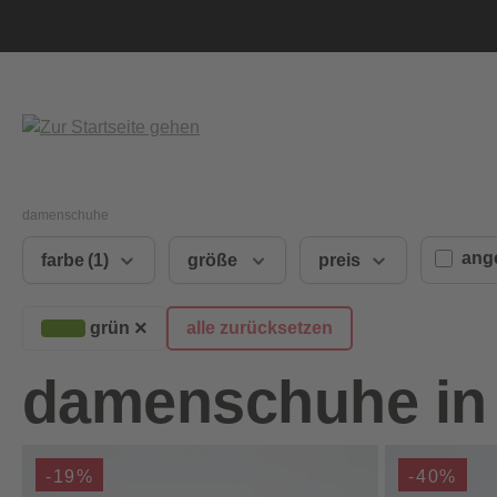
springen
Zur Hauptnavigation springen
damenschuhe
ang
farbe
(1)
größe
preis
×
grün
alle zurücksetzen
damenschuhe in
-19%
-40%