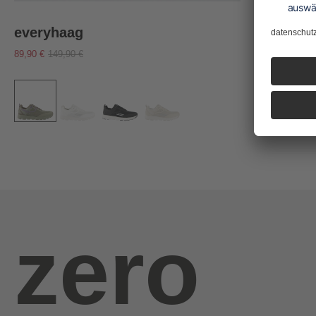
everyhaag
89,90 €
149,90 €
zero