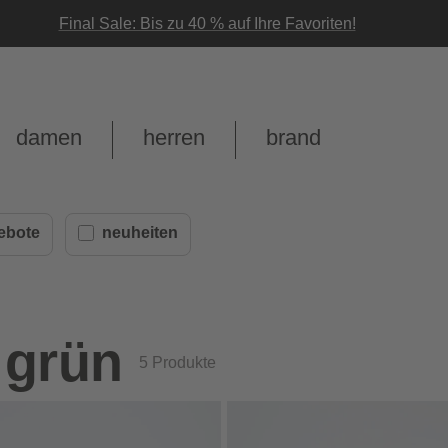
Final Sale: Bis zu 40 % auf Ihre Favoriten!
damen
herren
brand
ebote
neuheiten
 grün
5
Produkte