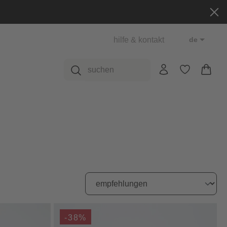
hilfe & kontakt
de
-38%