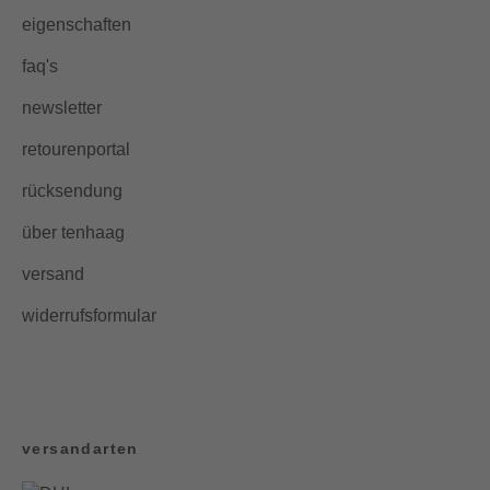
eigenschaften
faq's
newsletter
retourenportal
rücksendung
über tenhaag
versand
widerrufsformular
versandarten