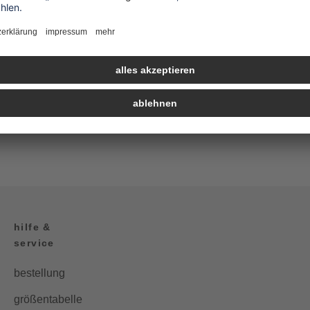
hilfe &
service
bestellung
größentabelle