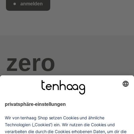
anmelden
zero
haags
given