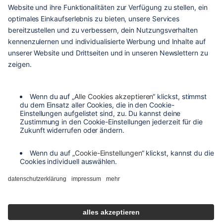
hilfe & service
kontakt
versandarten
zahlungsarten
agb
barrierefreiheit
datenschutzeinstellungen
datenschutzerklärung
impressum
widerrufsbelehrung