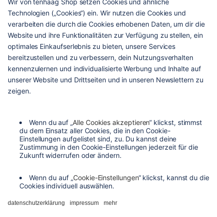
hilfe & service
kontakt
versandarten
zahlungsarten
agb
barrierefreiheit
datenschutzeinstellungen
datenschutzerklärung
impressum
widerrufsbelehrung