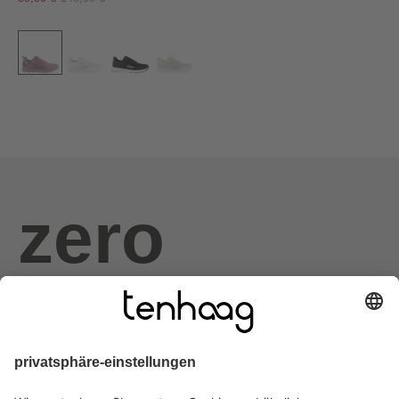
zero
haags
given