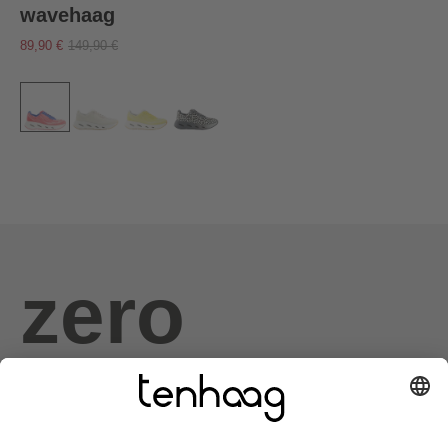
wavehaag
89,90 €
149,90 €
zero
haags