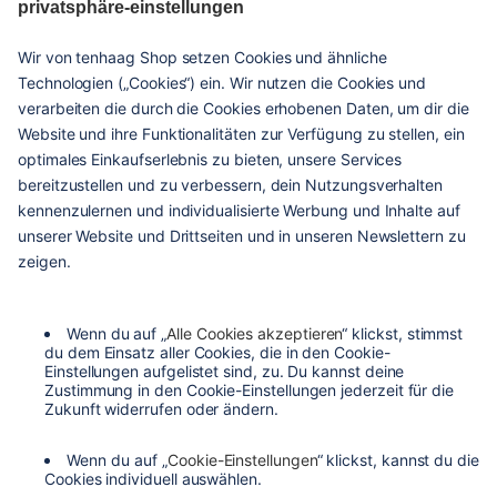
given
hilfe & service
kontakt
versandarten
zahlungsarten
agb
barrierefreiheit
datenschutzeinstellungen
datenschutzerklärung
impressum