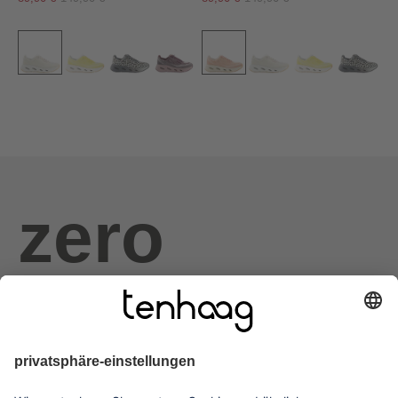
zero
haags
given