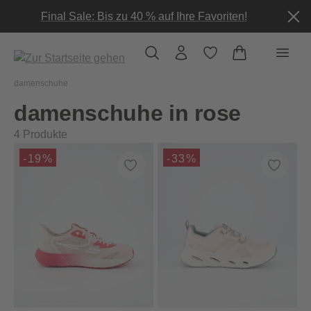
alt springen
Final Sale: Bis zu 40 % auf Ihre Favoriten!
damenschuhe
damenschuhe in rose
4
Produkte
-19%
-33%