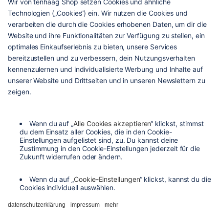
hilfe & service
kontakt
versandarten
zahlungsarten
agb
barrierefreiheit
datenschutzeinstellungen
datenschutzerklärung
impressum
widerrufsbelehrung