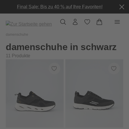
alt springen
Final Sale: Bis zu 40 % auf Ihre Favoriten!
damenschuhe
damenschuhe in schwarz
11
Produkte