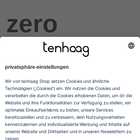
zero
haags
given
hilfe & service
kontakt