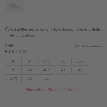
Fällt größer aus als herkömmliche Sneaker. Bitte eine Größe
kleiner bestellen.
Größe in
Größentabelle
EU
UK
US
CM
36
37
37,5
38
38,5
39
40
40,5
41
42
42,5
43
44
Bitte wählen Sie eine Größe aus.