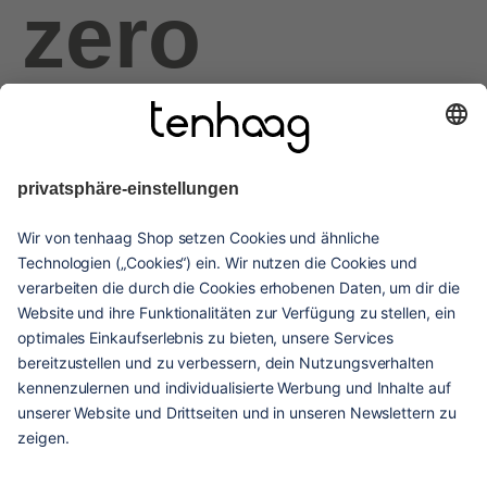
zero
haags
given
hilfe & service
kontakt
versandarten