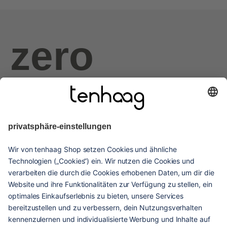
zero
haags
given
hilfe & service