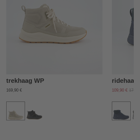
trekhaag WP
ridehaag
169,90 €
109,90 €
179,9