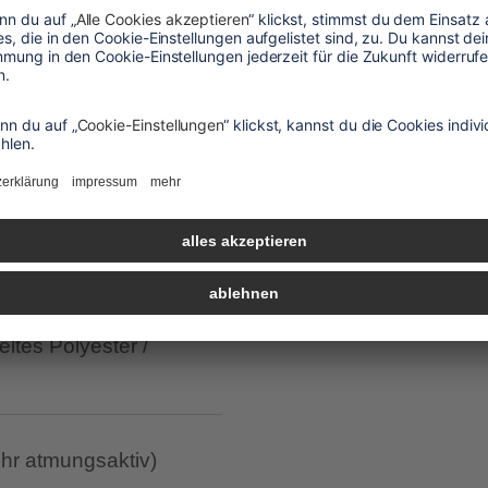
le, sondern auch
Rasches An- und Ausziehen
alle vorteile
eltes Polyester /
ehr atmungsaktiv)