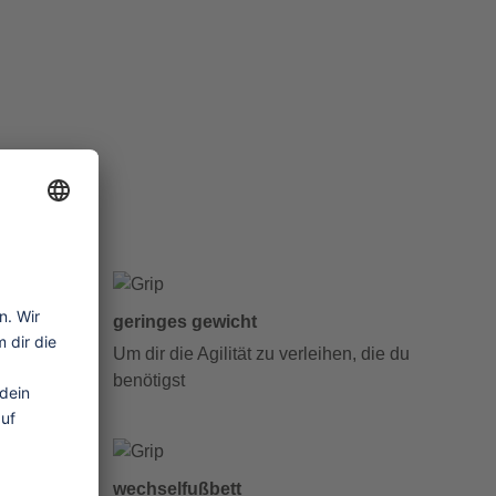
geringes gewicht
rocken
Um dir die Agilität zu verleihen, die du
benötigst
wechselfußbett