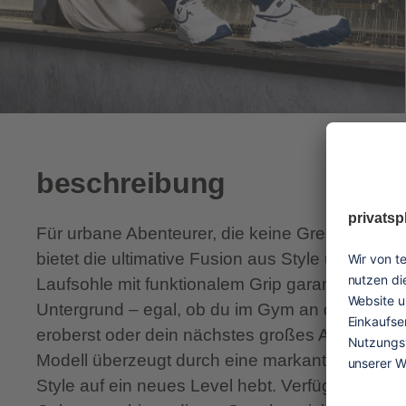
beschreibung
Für urbane Abenteurer, die keine Grenzen ken
bietet die ultimative Fusion aus Style und Funktio
Laufsohle mit funktionalem Grip garantiert sich
Untergrund – egal, ob du im Gym an deine Gre
eroberst oder dein nächstes großes Abenteuer i
Modell überzeugt durch eine markante sportlich
Style auf ein neues Level hebt. Verfügbar in d