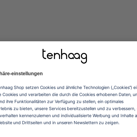
vorteile
nen. Dieser Sneaker
nalität. Die leichte
atmungsaktivität
eren Halt auf jedem
Damit deine Füße kühl und t
nzen gehst, die Straßen
bleiben
n Angriff nimmst. Das
e Silhouette, die deinen
en angesagtesten
elastiksenkel