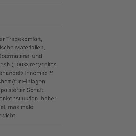
her Tragekomfort,
ische Materialien,
Obermaterial und
 Mesh (100% recyceltes
 behandelt/ Innomax™
ett (für Einlagen
polsterter Schaft,
nkonstruktion, hoher
kel, maximale
ewicht