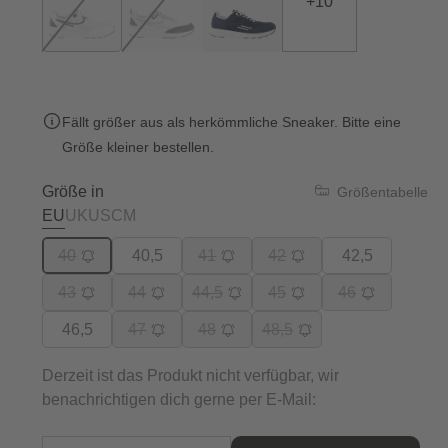
+
10
Fällt größer aus als herkömmliche Sneaker. Bitte eine
Größe kleiner bestellen.
Größe in
Größentabelle
EU
UK
US
CM
40
40,5
41
42
42,5
43
44
44,5
45
46
46,5
47
48
48,5
Derzeit ist das Produkt nicht verfügbar, wir
benachrichtigen dich gerne per E-Mail: