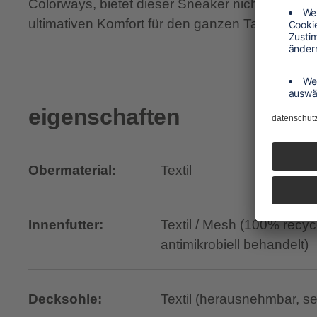
Colorways, bietet dieser Sneaker nicht nur Sty
ultimativen Komfort für den ganzen Tag.
eigenschaften
Obermaterial:
Textil
Innenfutter:
Textil / Mesh (100% recyc
antimikrobiell behandelt)
Decksohle:
Textil (herausnehmbar, s