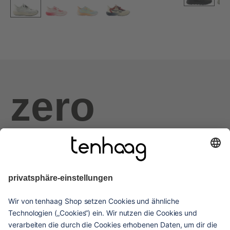
zero
haags
given