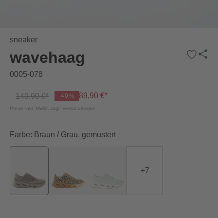
sneaker
wavehaag
0005-078
89,90 €*
149,90 €*
-40%
Preise inkl. MwSt. zzgl. Versandkosten
Farbe: Braun / Grau, gemustert
+
7