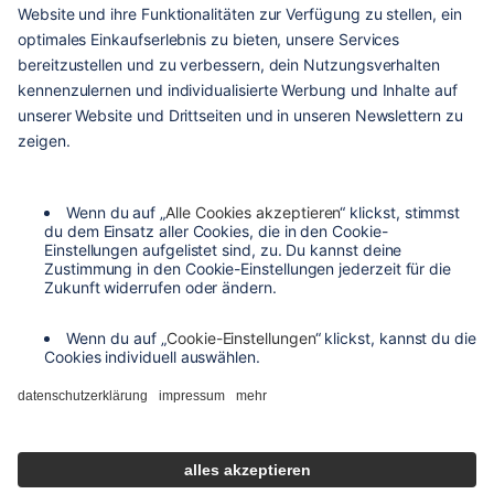
hilfe & service
kontakt
versandarten
zahlungsarten
agb
barrierefreiheit
datenschutzeinstellungen
datenschutzerklärung
impressum
widerrufsbelehrung