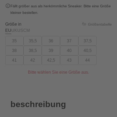
Fällt größer aus als herkömmliche Sneaker. Bitte eine Größe
kleiner bestellen.
Größe in
Größentabelle
EU
UK
US
CM
35
35,5
36
37
37,5
38
38,5
39
40
40,5
41
42
42,5
43
44
Bitte wählen Sie eine Größe aus.
beschreibung