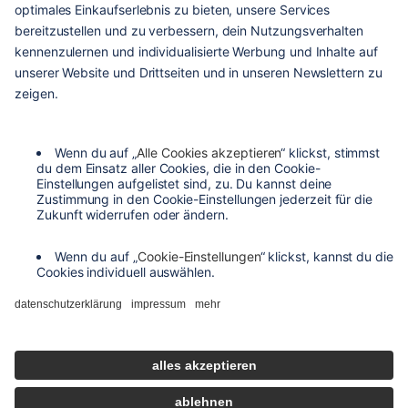
hilfe & service
kontakt
versandarten
zahlungsarten
agb
barrierefreiheit
datenschutzeinstellungen
datenschutzerklärung
impressum
widerrufsbelehrung
de