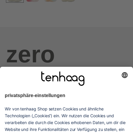
zero
haags
given