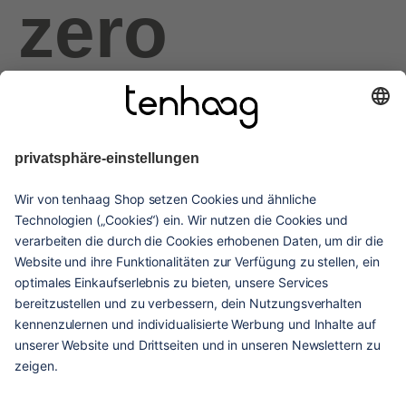
zero
haags
given
hilfe & service
kontakt
versandarten