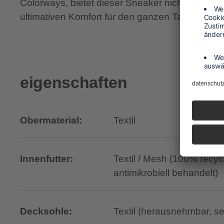
Colorways, bietet dieser Sneaker nicht nur Sty
ultimativen Komfort für den ganzen Tag.
eigenschaften
Obermaterial:
Textil
Innenfutter:
Textil / Mesh (100% recyc
antimikrobiell behandelt)
Decksohle:
Textil (herausnehmbar, s