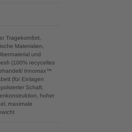
her Tragekomfort,
ische Materialien,
Obermaterial und
 Mesh (100% recyceltes
 behandelt/ Innomax™
ett (für Einlagen
polsterter Schaft,
nkonstruktion, hoher
kel, maximale
ewicht