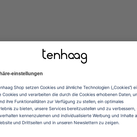
vorteile
nen. Dieser Sneaker
nalität. Die leichte
atmungsaktivität
eren Halt auf jedem
Damit deine Füße kühl und t
nzen gehst, die Straßen
bleiben
n Angriff nimmst. Das
e Silhouette, die deinen
en angesagtesten
elastiksenkel