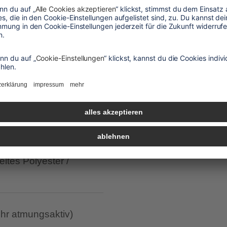
le, sondern auch
Rasches An- und Ausziehen
alle vorteile
eltes Polyester /
ehr atmungsaktiv)