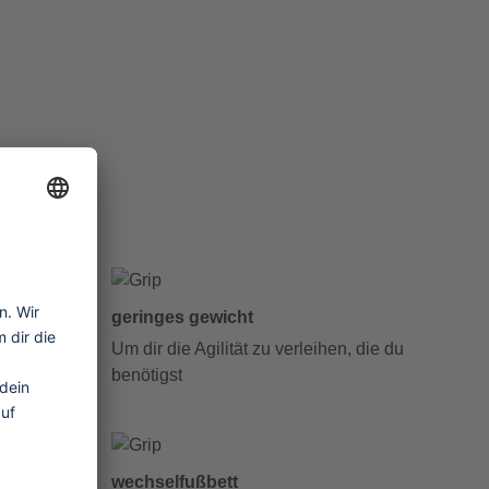
geringes gewicht
rocken
Um dir die Agilität zu verleihen, die du
benötigst
wechselfußbett