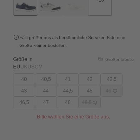
Fällt größer aus als herkömmliche Sneaker. Bitte eine
Größe kleiner bestellen.
Größe in
Größentabelle
EU
UK
US
CM
40
40,5
41
42
42,5
43
44
44,5
45
46
46,5
47
48
48,5
Bitte wählen Sie eine Größe aus.