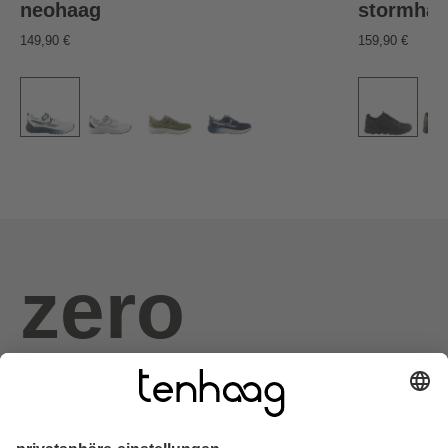
neohaag
stormha
149,90 €
159,90 €
zero
haags