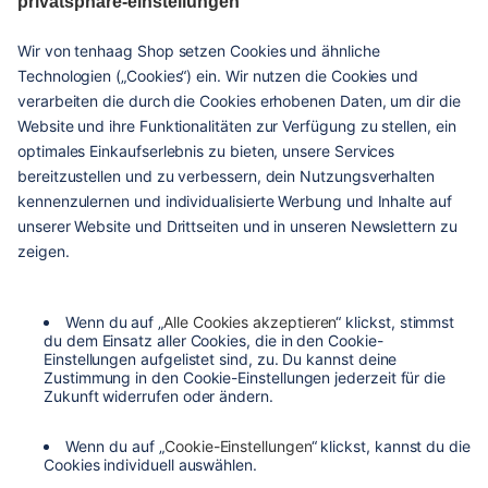
given
hilfe & service
kontakt
versandarten
zahlungsarten
agb
barrierefreiheit
datenschutzeinstellungen
datenschutzerklärung
impressum
widerrufsbelehrung