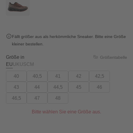
Fällt größer aus als herkömmliche Sneaker. Bitte eine Größe
kleiner bestellen.
Größe in
Größentabelle
EU
UK
US
CM
40
40,5
41
42
42,5
43
44
44,5
45
46
46,5
47
48
Bitte wählen Sie eine Größe aus.