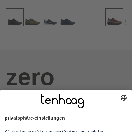
zero
haags
given