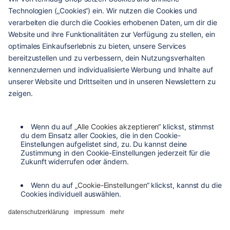
hilfe & service
kontakt
versandarten
zahlungsarten
agb
barrierefreiheit
datenschutzeinstellungen
datenschutzerklärung
impressum
widerrufsbelehrung