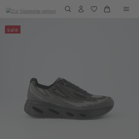
alt springen
sale