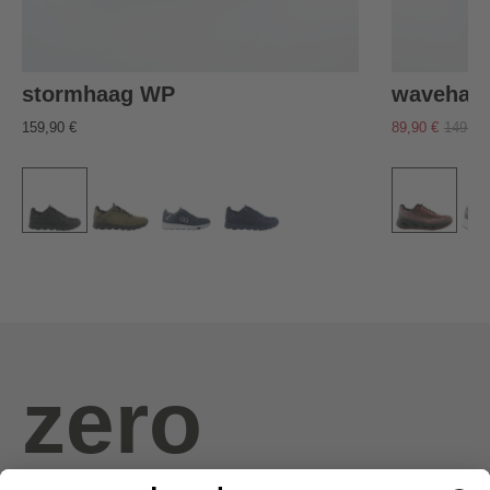
stormhaag WP
wavehaa
159,90 €
89,90 €
149,90
zero