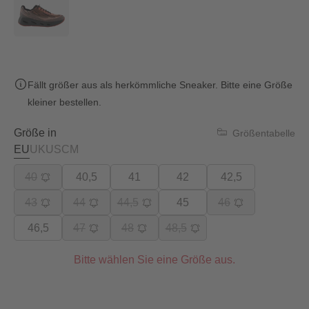
Fällt größer aus als herkömmliche Sneaker. Bitte eine Größe
kleiner bestellen.
Größe in
Größentabelle
EU
UK
US
CM
40
40,5
41
42
42,5
43
44
44,5
45
46
46,5
47
48
48,5
Bitte wählen Sie eine Größe aus.