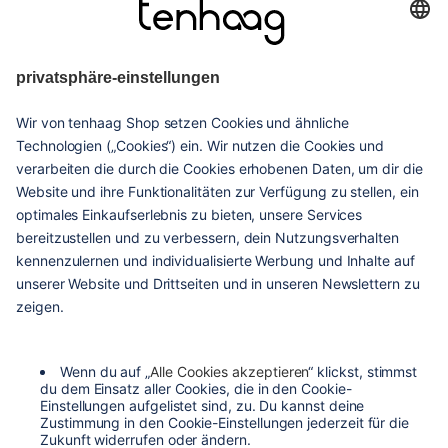
haags
given
hilfe & service
kontakt
versandarten
zahlungsarten