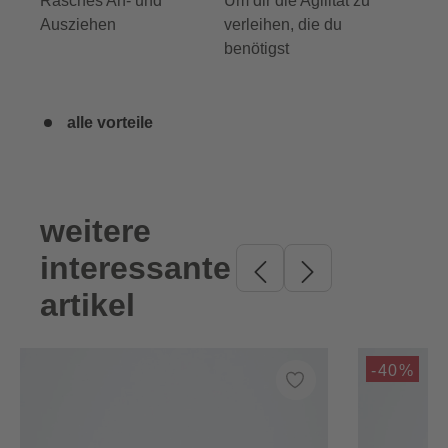
Rasches An- und
Um dir die Agilität zu
Ausziehen
verleihen, die du
benötigst
alle vorteile
weitere
Produktgalerie überspringen
interessante
artikel
-40%