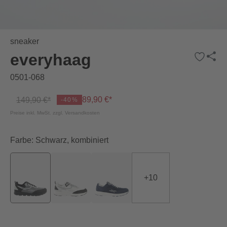
sneaker
everyhaag
0501-068
89,90 €*
149,90 €*
-40%
Preise inkl. MwSt. zzgl. Versandkosten
Farbe: Schwarz, kombiniert
+
10