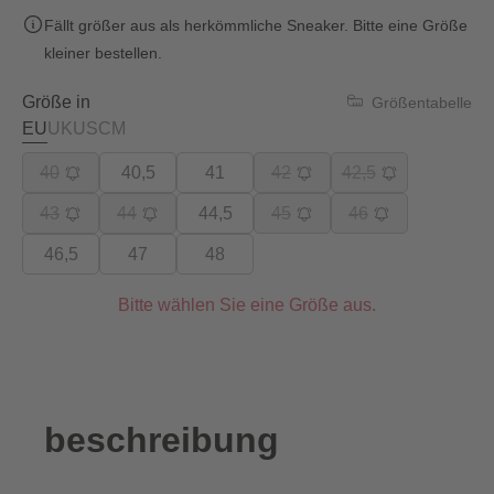
Fällt größer aus als herkömmliche Sneaker. Bitte eine Größe
kleiner bestellen.
Größe in
Größentabelle
EU
UK
US
CM
40
40,5
41
42
42,5
43
44
44,5
45
46
46,5
47
48
Bitte wählen Sie eine Größe aus.
beschreibung