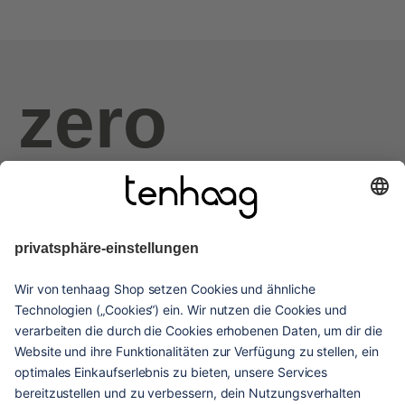
zero
haags
given
hilfe & service