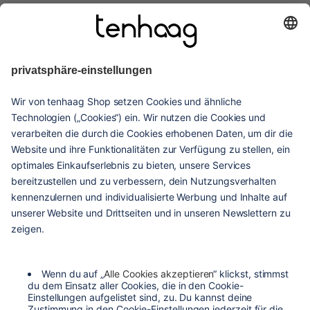
haags
given
hilfe & service
kontakt
versandarten
zahlungsarten