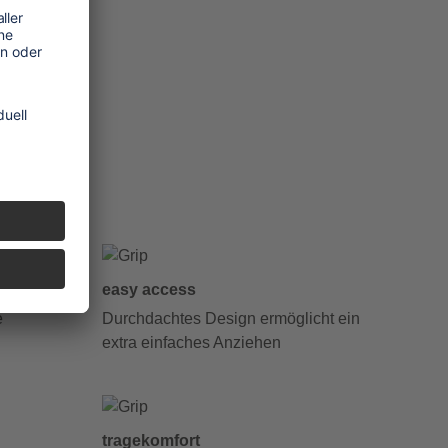
easy access
e
Durchdachtes Design ermöglicht ein
extra einfaches Anziehen
tragekomfort