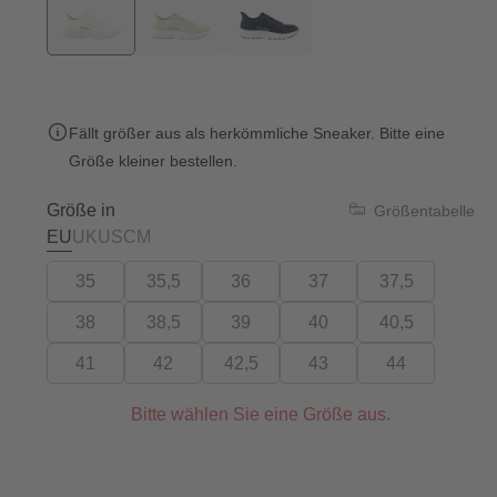
Fällt größer aus als herkömmliche Sneaker. Bitte eine
Größe kleiner bestellen.
Größe in
Größentabelle
EU
UK
US
CM
35
35,5
36
37
37,5
38
38,5
39
40
40,5
41
42
42,5
43
44
Bitte wählen Sie eine Größe aus.