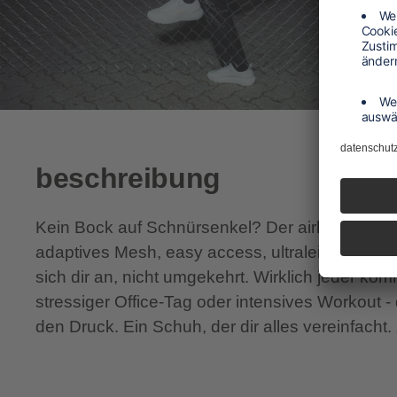
beschreibung
Kein Bock auf Schnürsenkel? Der airhaag macht
adaptives Mesh, easy access, ultraleicht und e
sich dir an, nicht umgekehrt. Wirklich jeder kom
stressiger Office-Tag oder intensives Workout -
den Druck. Ein Schuh, der dir alles vereinfacht