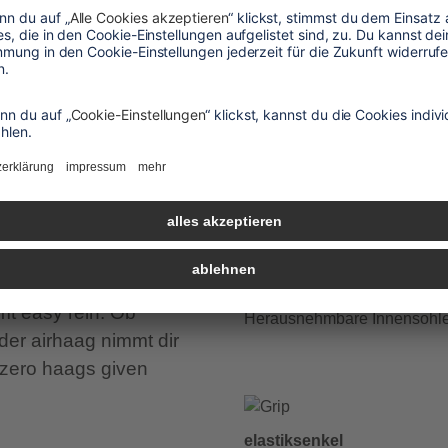
vorteile
´s dir einfach:
xtrem stretchy – passt
wechselfußbett
mt easy rein. Ob
Herausnehmbare Innensohl
 der airhaag nimmt dir
. zero haags given
elastiksenkel