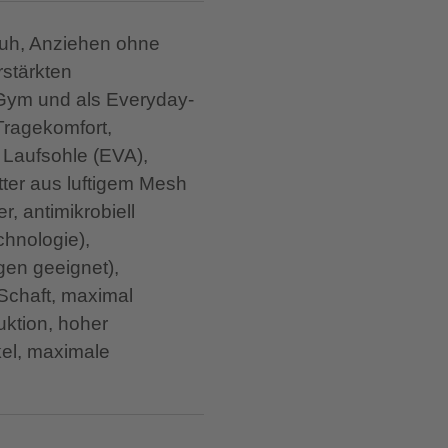
chuh, Anziehen ohne
stärkten
 Gym und als Everyday-
Tragekomfort,
 Laufsohle (EVA),
tter aus luftigem Mesh
, antimikrobiell
hnologie),
gen geeignet),
 Schaft, maximal
ktion, hoher
kel, maximale