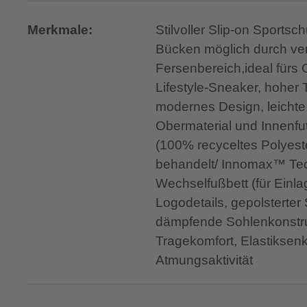
Merkmale:
Stilvoller Slip-on Sports
Bücken möglich durch ver
Fersenbereich,ideal fürs
Lifestyle-Sneaker, hoher 
modernes Design, leichte
Obermaterial und Innenfu
(100% recyceltes Polyester
behandelt/ Innomax™ Tec
Wechselfußbett (für Einla
Logodetails, gepolsterter
dämpfende Sohlenkonstru
Tragekomfort, Elastiksen
Atmungsaktivität