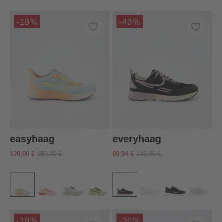
-19%
-40%
easyhaag
everyhaag
129,90 €
159,90 €
89,94 €
149,90 €
-19%
-20%