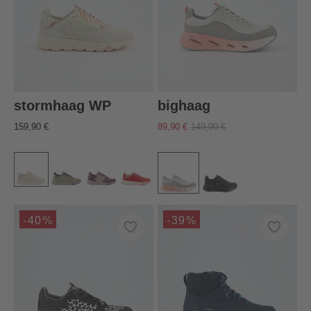
stormhaag WP
bighaag
159,90 €
89,90 €
149,90 €
-40%
-39%