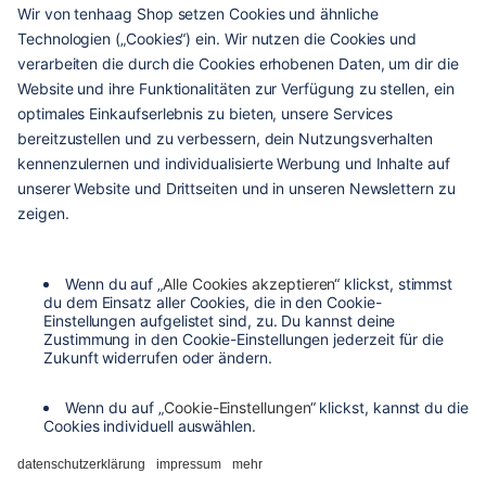
haags
given
hilfe & service
kontakt
versandarten
zahlungsarten
agb
barrierefreiheit
datenschutzeinstellungen