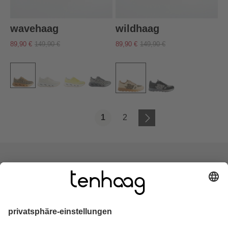
wavehaag
wildhaag
89,90 €
149,90 €
89,90 €
149,90 €
1
2
Seite
Seite
zero