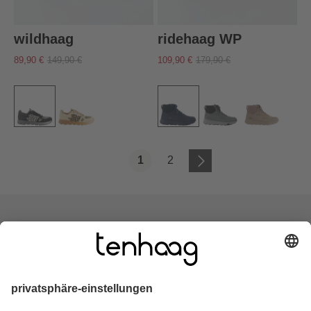
wildhaag
ridehaag WP
89,90 €
149,90 €
109,90 €
179,90 €
1
2
Seite
Seite
zero