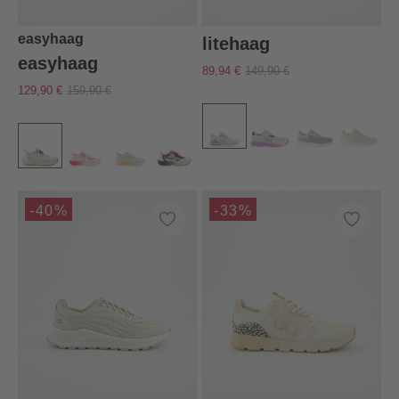
easyhaag
litehaag
easyhaag
89,94 €
149,90 €
129,90 €
159,90 €
-40%
-33%