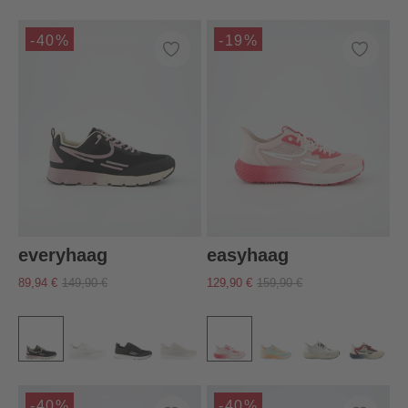
-40%
-19%
everyhaag
easyhaag
89,94 €
149,90 €
129,90 €
159,90 €
-40%
-40%