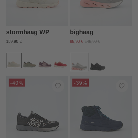
stormhaag WP
bighaag
159,90 €
89,90 €
149,90 €
-40%
-39%