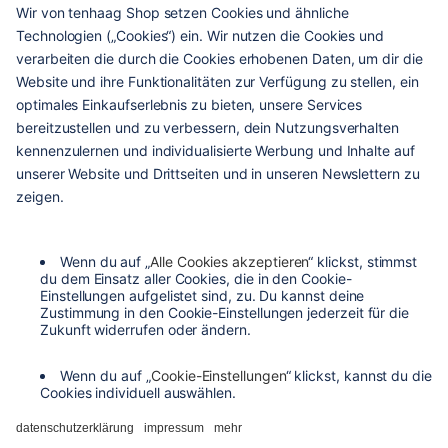
haags
given
hilfe & service
kontakt
versandarten
zahlungsarten
agb
barrierefreiheit
datenschutzeinstellungen