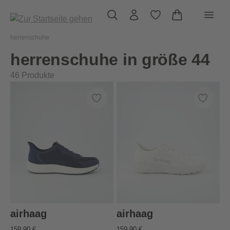
alt springen
herrenschuhe
herrenschuhe in größe 44
46
Produkte
airhaag
airhaag
159,90 €
159,90 €