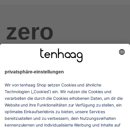
zero
haags
given
hilfe & service