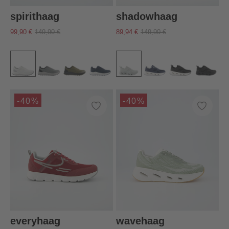
spirithaag
shadowhaag
99,90 €
149,90 €
89,94 €
149,90 €
-40%
-40%
everyhaag
wavehaag