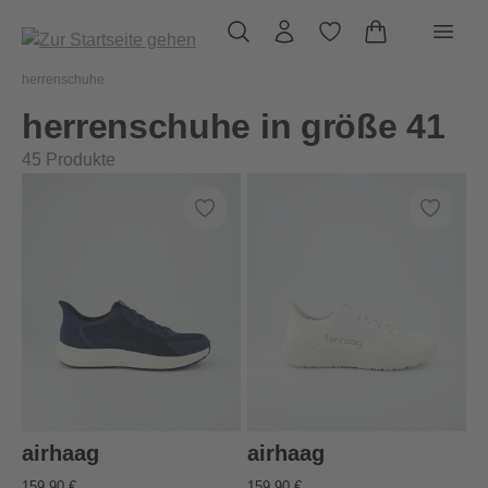
alt springen
herrenschuhe
herrenschuhe in größe 41
45
Produkte
airhaag
airhaag
159,90 €
159,90 €