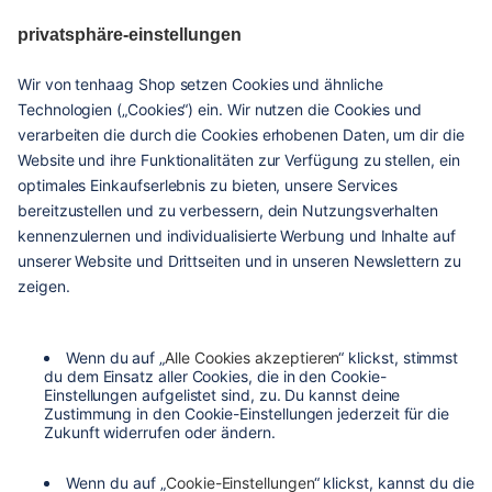
zero
haags
given
hilfe & service
kontakt