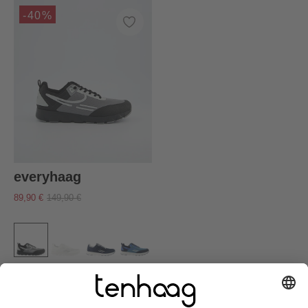
-40%
everyhaag
89,90 €
149,90 €